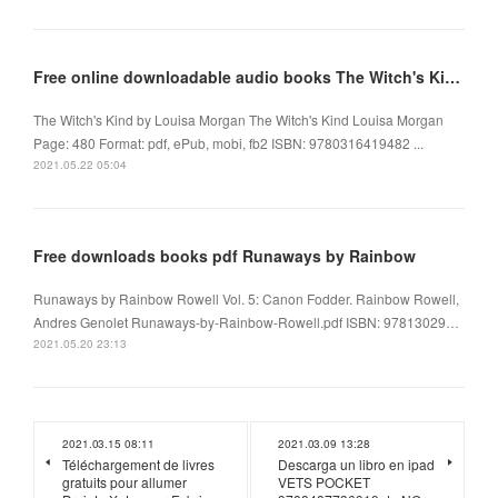
Free online downloadable audio books The Witch's Kind 9780316419482 by Louisa Morgan FB2 iBook
The Witch's Kind by Louisa Morgan The Witch's Kind Louisa Morgan
Page: 480 Format: pdf, ePub, mobi, fb2 ISBN: 9780316419482 ...
2021.05.22 05:04
Free downloads books pdf Runaways by Rainbow
Runaways by Rainbow Rowell Vol. 5: Canon Fodder. Rainbow Rowell,
Andres Genolet Runaways-by-Rainbow-Rowell.pdf ISBN: 97813029…
2021.05.20 23:13
2021.03.15 08:11
2021.03.09 13:28
Téléchargement de livres
Descarga un libro en ipad
gratuits pour allumer
VETS POCKET