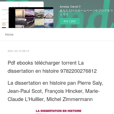
Ameba Owndで
あなただけのホームページやブログをつ
くろう
今すぐ試す
Home
2021.03.15 08:10
Pdf ebooks télécharger torrent La
dissertation en histoire 9782200276812
La dissertation en histoire pan Pierre Saly,
Jean-Paul Scot, François Hincker, Marie-
Claude L'Huillier, Michel Zimmermann