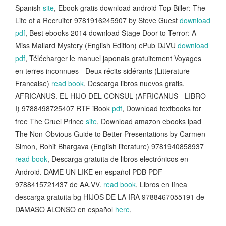
Spanish
site
, Ebook gratis download android Top Biller: The
Life of a Recruiter 9781916245907 by Steve Guest
download
pdf
, Best ebooks 2014 download Stage Door to Terror: A
Miss Mallard Mystery (English Edition) ePub DJVU
download
pdf
, Télécharger le manuel japonais gratuitement Voyages
en terres inconnues - Deux récits sidérants (Litterature
Francaise)
read book
, Descarga libros nuevos gratis.
AFRICANUS. EL HIJO DEL CONSUL (AFRICANUS - LIBRO
I) 9788498725407 RTF iBook
pdf
, Download textbooks for
free The Cruel Prince
site
, Download amazon ebooks ipad
The Non-Obvious Guide to Better Presentations by Carmen
Simon, Rohit Bhargava (English literature) 9781940858937
read book
, Descarga gratuita de libros electrónicos en
Android. DAME UN LIKE en español PDB PDF
9788415721437 de AA.VV.
read book
, Libros en línea
descarga gratuita bg HIJOS DE LA IRA 9788467055191 de
DAMASO ALONSO en español
here
,